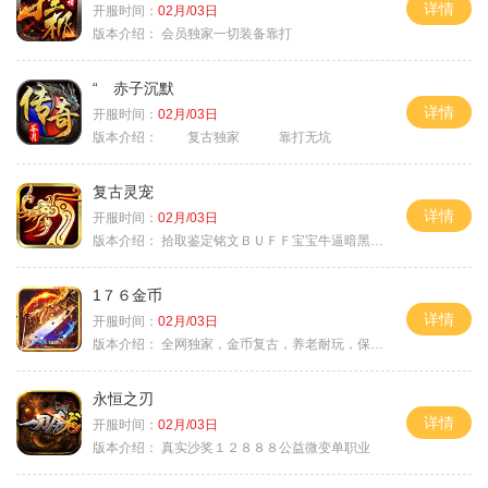
详情
开服时间：
02月/03日
版本介绍：
会员独家一切装备靠打
“ 赤子沉默
详情
开服时间：
02月/03日
版本介绍：
复古独家 靠打无坑
复古灵宠
详情
开服时间：
02月/03日
版本介绍：
拾取鉴定铭文ＢＵＦＦ宝宝牛逼暗黑属性
1７６金币
详情
开服时间：
02月/03日
版本介绍：
全网独家，金币复古，养老耐玩，保底回収
永恒之刃
详情
开服时间：
02月/03日
版本介绍：
真实沙奖１２８８８公益微变单职业