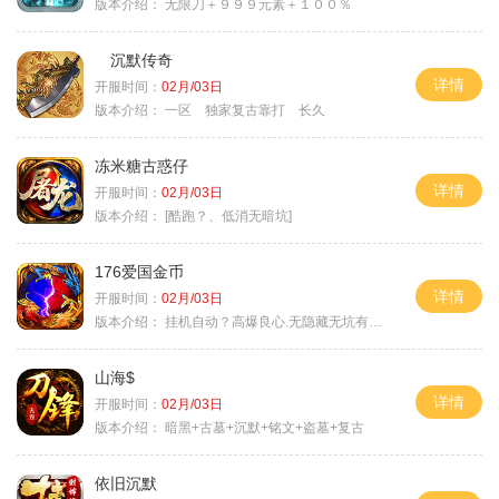
版本介绍：
无限刀＋９９９元素＋１００％
沉默传奇
详情
开服时间：
02月/03日
版本介绍：
一区 独家复古靠打 长久
冻米糖古惑仔
详情
开服时间：
02月/03日
版本介绍：
[酷跑？、低消无暗坑]
176爱国金币
详情
开服时间：
02月/03日
版本介绍：
挂机自动？高爆良心.无隐藏无坑有时间就是
山海$
详情
开服时间：
02月/03日
版本介绍：
暗黑+古墓+沉默+铭文+盗墓+复古
依旧沉默