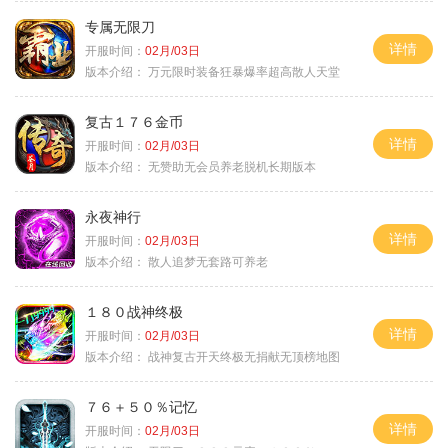
专属无限刀
详情
开服时间：
02月/03日
版本介绍：
万元限时装备狂暴爆率超高散人天堂
复古１７６金币
详情
开服时间：
02月/03日
版本介绍：
无赞助无会员养老脱机长期版本
永夜神行
详情
开服时间：
02月/03日
版本介绍：
散人追梦无套路可养老
１８０战神终极
详情
开服时间：
02月/03日
版本介绍：
战神复古开天终极无捐献无顶榜地图
７６＋５０％记忆
详情
开服时间：
02月/03日