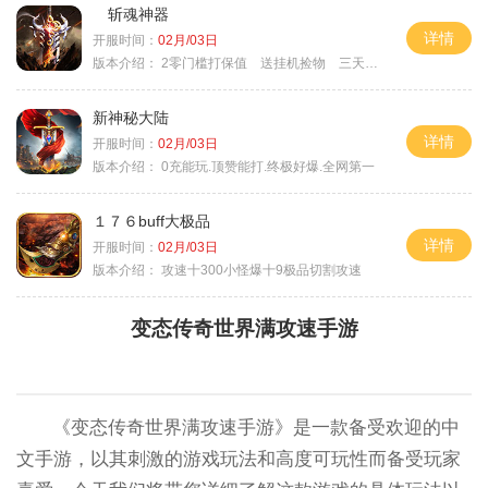
斩魂神器
详情
开服时间：
02月/03日
版本介绍：
2零门槛打保值 送挂机捡物 三天合区
新神秘大陆
详情
开服时间：
02月/03日
版本介绍：
0充能玩.顶赞能打.终极好爆.全网第一
１７６buff大极品
详情
开服时间：
02月/03日
版本介绍：
攻速十300小怪爆十9极品切割攻速
变态传奇世界满攻速手游
《变态传奇世界满攻速手游》是一款备受欢迎的中
文手游，以其刺激的游戏玩法和高度可玩性而备受玩家