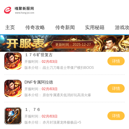
主页
传奇攻略
传奇新闻
实用秘籍
游戏
更新时间：2025-12-27
１７６旷世复古
详情
开服时间：
02月/03日
版本介绍：
战士刀刀毒道士带僵尸横扫BOOS
DNF专属阿拉德
详情
开服时间：
02月/03日
版本介绍：
原创专属通关低消好玩高清火爆
１、７６
详情
开服时间：
02月/03日
版本介绍：
赤月封顶屠龙终极极品+5