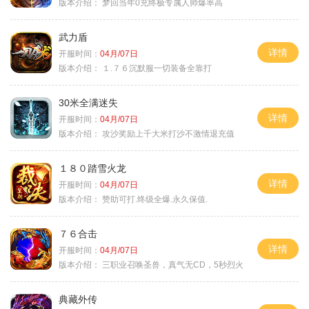
版本介绍：
梦回当年0充终极专属人帅爆率高
武力盾
详情
开服时间：
04月/07日
版本介绍：
１.７６沉默服一切装备全靠打
30米全满迷失
详情
开服时间：
04月/07日
版本介绍：
攻沙奖励上千大米打沙不激情退充值
１８０踏雪火龙
详情
开服时间：
04月/07日
版本介绍：
赞助可打.终级全爆.永久保值.
７６合击
详情
开服时间：
04月/07日
版本介绍：
三职业召唤圣兽，真气无CD，5秒烈火
典藏外传