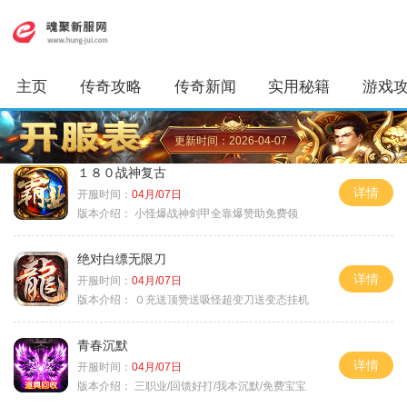
主页
传奇攻略
传奇新闻
实用秘籍
游戏
更新时间：2026-04-07
１８０战神复古
详情
开服时间：
04月/07日
版本介绍：
小怪爆战神剑甲全靠爆赞助免费领
绝对白缥无限刀
详情
开服时间：
04月/07日
版本介绍：
０充送顶赞送吸怪超变刀送变态挂机
青春沉默
详情
开服时间：
04月/07日
版本介绍：
三职业/回馈好打/我本沉默/免费宝宝