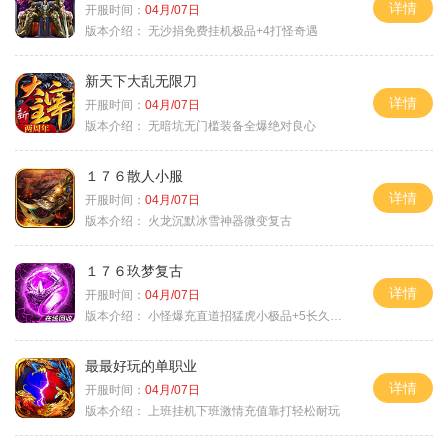
详情
开服时间：
04月/07日
版本介绍：
无沙捐免费挂机极品+4打怪奇遇
新天下大乱无限刀
详情
开服时间：
04月/07日
版本介绍：
无暗坑无门槛装备全爆绝对良心
１７６散人小服
详情
开服时间：
04月/07日
版本介绍：
火龙沉默冰雪神器微变复古
１７６玖梦复古
详情
开服时间：
04月/07日
版本介绍：
小怪爆充直道招猛虎小极品+5长久好玩
最最好玩的单职业
详情
开服时间：
04月/07日
版本介绍：
上班挂机下班激情充值靠打轻松耐玩