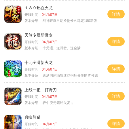
１８０热血火龙
详情
开服时间：
04月/07日
版本介绍：
战神狂爆自动捡物长久稳定180新版
天煞专属新微变
详情
开服时间：
04月/07日
版本介绍：
十元通、送满赞、送全满
十元全满新火龙
详情
开服时间：
04月/07日
版本介绍：
送满切割满攻速沙捐狂暴赞助皆可嫖
上线一把．打野刀
详情
开服时间：
04月/07日
版本介绍：
轻中变元素迷失复古
巅峰熊猫
详情
开服时间：
04月/07日