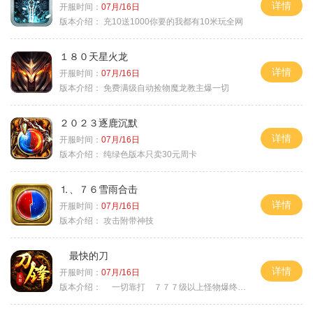
详情
开服时间：
07月/16日
版本介绍：
充10送1000你要的我都有10米玩全网
１８０天星火龙
详情
开服时间：
07月/16日
版本介绍：
免费满级自动捡物魔龙教主爆一切
２０２３逐鹿沉默
详情
开服时间：
07月/16日
版本介绍：
纯绿色版本只卖30元周卡
⒈、７６雪雨合击
详情
开服时间：
07月/16日
版本介绍：
攻击附带神技
最快的刀
详情
开服时间：
07月/16日
版本介绍：
一切靠打 ７７７级以上怪物爆终极