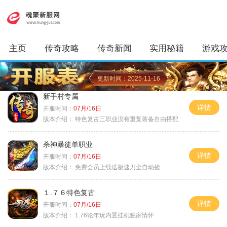
主页
传奇攻略
传奇新闻
实用秘籍
游戏
更新时间：2025-11-16
新手村专属
详情
开服时间：
07月/16日
版本介绍：
特色复古三职业没有重复装备自由搭配
杀神暴徒单职业
详情
开服时间：
07月/16日
版本介绍：
免费会员上线送极速刀全自动捡
１.７６特色复古
详情
开服时间：
07月/16日
版本介绍：
1.76论年玩内置挂机独家情怀