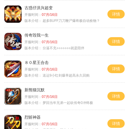
古惑仔洪兴超变
详情
开服时间：
07月/16日
版本介绍：
超多BUFF刀刀鞭尸爆终极自动捡物？
传奇毁我一生
详情
开服时间：
07月/16日
版本介绍：
分逼不充○○○○○○○就是陪伴
８０星王合击
详情
开服时间：
07月/16日
版本介绍：
送运9小红剑爆率超高永久回购
新熊猫沉默
详情
开服时间：
07月/16日
版本介绍：
梦回当年兄弟一起砍传奇0冲终极
烈斩神器
详情
开服时间：
07月/16日