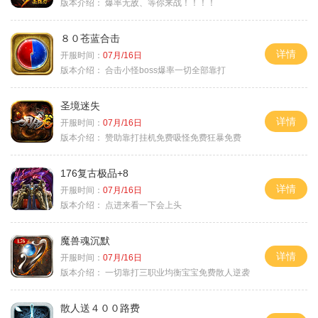
版本介绍：
爆率无敌、等你来战！！！！
８０苍蓝合击
详情
开服时间：
07月/16日
版本介绍：
合击小怪boss爆率一切全部靠打
圣境迷失
详情
开服时间：
07月/16日
版本介绍：
赞助靠打挂机免费吸怪免费狂暴免费
176复古极品+8
详情
开服时间：
07月/16日
版本介绍：
点进来看一下会上头
魔兽魂沉默
详情
开服时间：
07月/16日
版本介绍：
一切靠打三职业均衡宝宝免费散人逆袭
散人送４００路费