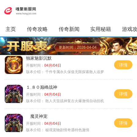
主页
传奇攻略
传奇新闻
实用秘籍
游戏
更新时间：2026-04-04
独家魅影沉默
详情
开服时间：
04月/04日
版本介绍：
千件专属永久保值无限探索散人追梦
１.８０巅峰战神
详情
开服时间：
04月/04日
版本介绍：
散人天堂战神复古火爆激情自动挂机
魔灵神宠
详情
开服时间：
04月/04日
版本介绍：
秘境宠物剧情奇遇特色激情