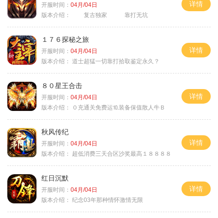
详情
开服时间：
04月/04日
版本介绍：
复古独家 靠打无坑
１７６探秘之旅
详情
开服时间：
04月/04日
版本介绍：
道士超猛一切靠打拾取鉴定永久？
８０星王合击
详情
开服时间：
04月/04日
版本介绍：
０充通关免费运⒑装备保值散人牛Ｂ
秋风传纪
详情
开服时间：
04月/04日
版本介绍：
超低消费三天合区沙奖最高１８８８８
红日沉默
详情
开服时间：
04月/04日
版本介绍：
纪念03年那种情怀激情无限