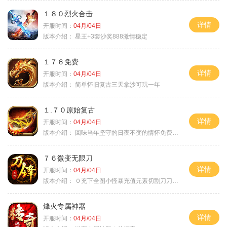
１８０烈火合击
详情
开服时间：
04月/04日
版本介绍：
星王+3套沙奖888激情稳定
１７６免费
详情
开服时间：
04月/04日
版本介绍：
简单怀旧复古三天拿沙可玩一年
１.７０原始复古
详情
开服时间：
04月/04日
版本介绍：
回味当年坚守的日夜不变的情怀免费绿色
７６微变无限刀
详情
开服时间：
04月/04日
版本介绍：
０充下全图小怪暴充值元素切割刀刀极品
烽火专属神器
详情
开服时间：
04月/04日