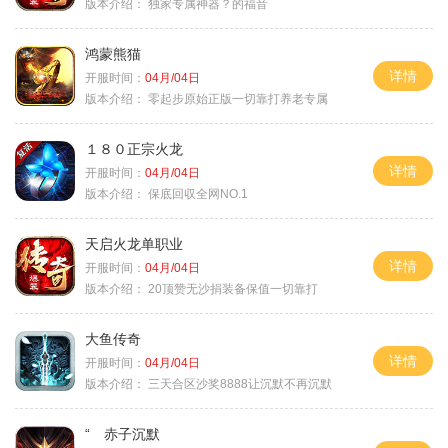
版本介绍：
独家专属神器？的福音
鸿蒙熊猫
详情
开服时间：
04月/04日
版本介绍：
零起步原始正版一切靠打养老专属
１８０正宗火龙
详情
开服时间：
04月/04日
版本介绍：
保底回収全网NO.1
天启火龙单职业
详情
开服时间：
04月/04日
版本介绍：
20顶赞无沙捐装备保值一切靠打
大鱼传奇
详情
开服时间：
04月/04日
版本介绍：
三天合区沙奖8888让沉默不再沉默
“ 赤子沉默