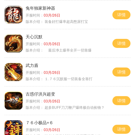
兔年独家新神器
详情
开服时间：
03月/26日
版本介绍：
装备好打爆率超高憋尿打宝
天心沉默
详情
开服时间：
03月/26日
版本介绍：
最后净土爆率全开一切靠爆
武力盾
详情
开服时间：
03月/26日
版本介绍：
１.７６沉默服一切装备全靠打
古惑仔洪兴超变
详情
开服时间：
03月/26日
版本介绍：
超多BUFF刀刀鞭尸爆终极自动捡物？
７６小极品+６
详情
开服时间：
03月/26日