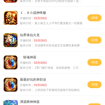
版本介绍：
沙老大奖励100%沙捐货币超级７连鞭尸
１．８０战神终极
详情
开服时间：
03月/26日
版本介绍：
散人称王人人平等打魔龙教主一切看脸
仙界诛仙火龙
详情
开服时间：
03月/26日
版本介绍：
百倍爆率百倍充值宝宝免费狂暴免费
斩魂神器
详情
开服时间：
03月/26日
版本介绍：
2零门槛打保值 送挂机捡物 三天合区
最最好玩的单职业
详情
开服时间：
03月/26日
版本介绍：
上班挂机下班激情充值靠打轻松耐玩
渾源將神神器