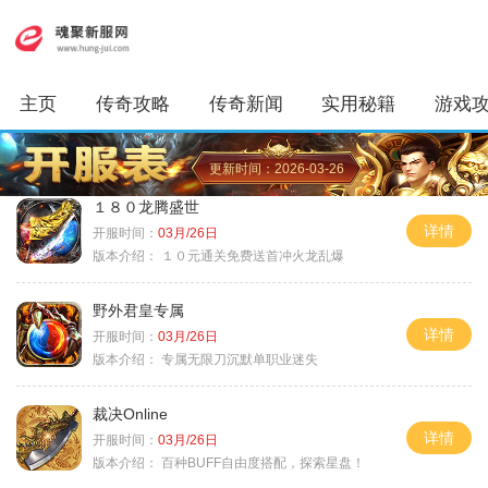
主页
传奇攻略
传奇新闻
实用秘籍
游戏
更新时间：2026-03-26
１８０龙腾盛世
详情
开服时间：
03月/26日
版本介绍：
１０元通关免费送首冲火龙乱爆
野外君皇专属
详情
开服时间：
03月/26日
版本介绍：
专属无限刀沉默单职业迷失
裁决Online
详情
开服时间：
03月/26日
版本介绍：
百种BUFF自由度搭配，探索星盘！