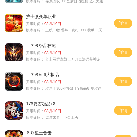
版本介绍：
保底回収100全满自动挂机散人大服
护士微变单职业
详情
开服时间：
08月/10日
版本介绍：
上线10倍爆率一夜打1000赞助一天毕业
１７６极品攻速
详情
开服时间：
08月/10日
版本介绍：
道士召群虎战士刀刀毒法师带神宠
１７６buff大极品
详情
开服时间：
08月/10日
版本介绍：
攻速十300小怪爆十9极品切割攻速
176复古极品+8
详情
开服时间：
08月/10日
版本介绍：
点进来看一下会上头
８０星王合击