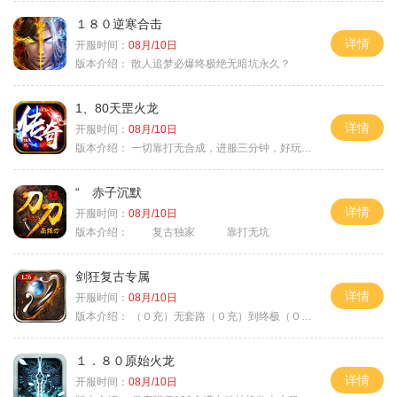
１８０逆寒合击
详情
开服时间：
08月/10日
版本介绍：
散人追梦必爆终极绝无暗坑永久？
1、80天罡火龙
详情
开服时间：
08月/10日
版本介绍：
一切靠打无合成，进服三分钟，好玩一整年。
“ 赤子沉默
详情
开服时间：
08月/10日
版本介绍：
复古独家 靠打无坑
剑狂复古专属
详情
开服时间：
08月/10日
版本介绍：
（０充）无套路（０充）到终极（０充）爽
１．８０原始火龙
详情
开服时间：
08月/10日