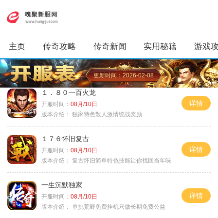
主页
传奇攻略
传奇新闻
实用秘籍
游戏
更新时间：2026-02-08
１．８０一百火龙
详情
开服时间：
08月/10日
版本介绍：
独家特色散人激情统战奖励
１７６怀旧复古
详情
开服时间：
08月/10日
版本介绍：
复古怀旧简单特色技能让你找回当年味
一生沉默独家
详情
开服时间：
08月/10日
版本介绍：
单挑荒野免费挂机只做长期免费公益