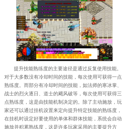
提升技能熟练度的主要途径是通过反复使用技能。
对于大多数没有冷却时间的技能，每次使用可获得一点
熟练度。而部分有冷却时间的技能，如法师的寒冰掌、
战士的烈火逐日、道士的飓风破等，每次使用可获得三
点熟练度，这是由技能机制决定的。除了主动施放，玩
家还可以通过挂机设置来定向提升特定技能的熟练度，
在挂机时设定好要使用的单体和群体技能，系统会自动
施放并积累熟练度，这是许多玩家采用的主要提升方