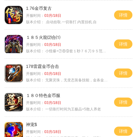
1.76金币复古
详情
开服时间：
03月/18日
版本介绍：
.自动拾取.一切靠打.内置挂机.自
１８５火龍⑵合⑴
详情
开服时间：
03月/18日
版本介绍：
小怪爆+⑦⑧⑨套１秒７６刀９５范围捡
178雷霆金币合击
详情
开服时间：
03月/18日
版本介绍：
无聚灵珠，无变态装备技能，金条金刚石保底
１８０特色金币服
详情
开服时间：
03月/18日
版本介绍：
一切靠打时间为王极品+5散人养老
神宠$
详情
开服时间：
03月/18日