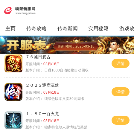
主页
传奇攻略
传奇新闻
实用秘籍
游戏
更新时间：2026-03-18
７６旭日复古
详情
开服时间：
03月/18日
版本介绍：
日赚1000自动捡物自动回収
２０２３逐鹿沉默
详情
开服时间：
03月/18日
版本介绍：
纯绿色版本只卖30元周卡
１．８０一百火龙
详情
开服时间：
03月/18日
版本介绍：
独家特色散人激情统战奖励