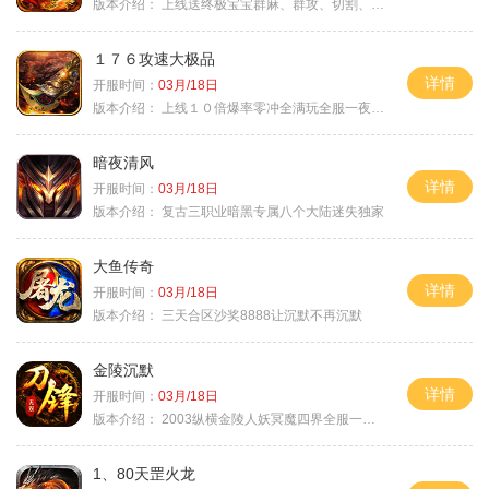
版本介绍：
上线送终极宝宝群麻、群攻、切割、吸血
１７６攻速大极品
详情
开服时间：
03月/18日
版本介绍：
上线１０倍爆率零冲全满玩全服一夜终极
暗夜清风
详情
开服时间：
03月/18日
版本介绍：
复古三职业暗黑专属八个大陆迷失独家
大鱼传奇
详情
开服时间：
03月/18日
版本介绍：
三天合区沙奖8888让沉默不再沉默
金陵沉默
详情
开服时间：
03月/18日
版本介绍：
2003纵横金陵人妖冥魔四界全服一切靠
1、80天罡火龙