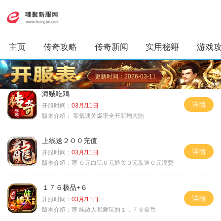
主页
传奇攻略
传奇新闻
实用秘籍
游戏
更新时间：2026-03-11
海贼吃鸡
详情
开服时间：
03月/11日
版本介绍：
零氪通关爆率全开新增大陆
上线送２００充值
详情
开服时间：
03月/11日
版本介绍：
荐 ０元白玩０元通关０元装逼０元满赞
１７６极品+６
详情
开服时间：
03月/11日
版本介绍：
荐 纯散人都爱玩的１．７６金币