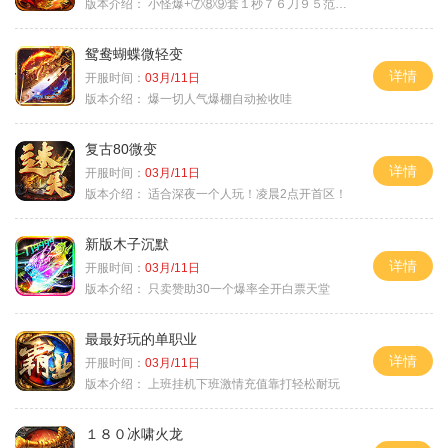
版本介绍：
小怪爆+⑦⑧⑨套１秒７６刀９５范围捡
鸳鸯蝴蝶微轻变
详情
开服时间：
03月/11日
版本介绍：
爆一切人气爆棚自动捡收哇
复古80微变
详情
开服时间：
03月/11日
版本介绍：
适合深夜一个人玩！凌晨2点开首区！
新版木子沉默
详情
开服时间：
03月/11日
版本介绍：
只卖赞助30一个爆率全开白票天堂
最最好玩的单职业
详情
开服时间：
03月/11日
版本介绍：
上班挂机下班激情充值靠打轻松耐玩
１８０冰啸火龙