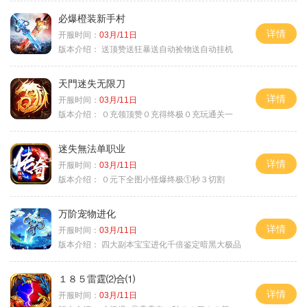
必爆橙装新手村
详情
开服时间：
03月/11日
版本介绍：
送顶赞送狂暴送自动捡物送自动挂机
天門迷失无限刀
详情
开服时间：
03月/11日
版本介绍：
０充领顶赞０充得终极０充玩通关一
迷失無法单职业
详情
开服时间：
03月/11日
版本介绍：
０元下全图小怪爆终极①秒３切割
万阶宠物进化
详情
开服时间：
03月/11日
版本介绍：
四大副本宝宝进化千倍鉴定暗黑大极品
１８５雷霆⑵合⑴
详情
开服时间：
03月/11日