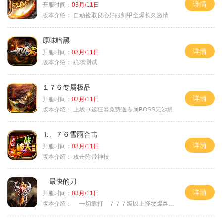
详情
开服时间：
03月/11日
版本介绍：
自动捡取良心好服剑甲全爆长久激情
原味暗黑
详情
开服时间：
03月/11日
版本介绍：
跪求测试
１７６专属极品
详情
开服时间：
03月/11日
版本介绍：
上线９运狂暴免费送专属BOSS无沙捐
⒈、７６雪雨合击
详情
开服时间：
03月/11日
版本介绍：
攻击附带神技
最快的刀
详情
开服时间：
03月/11日
版本介绍：
一切靠打 ７７７级以上怪物爆终极