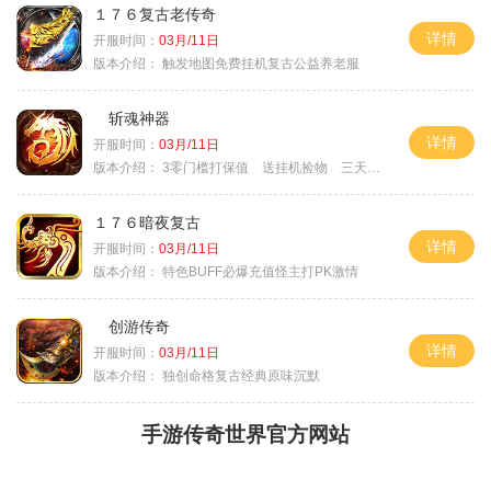
１７６复古老传奇
详情
开服时间：
03月/11日
版本介绍：
触发地图免费挂机复古公益养老服
斩魂神器
详情
开服时间：
03月/11日
版本介绍：
3零门槛打保值 送挂机捡物 三天合区
１７６暗夜复古
详情
开服时间：
03月/11日
版本介绍：
特色BUFF必爆充值怪主打PK激情
创游传奇
详情
开服时间：
03月/11日
版本介绍：
独创命格复古经典原味沉默
手游传奇世界官方网站