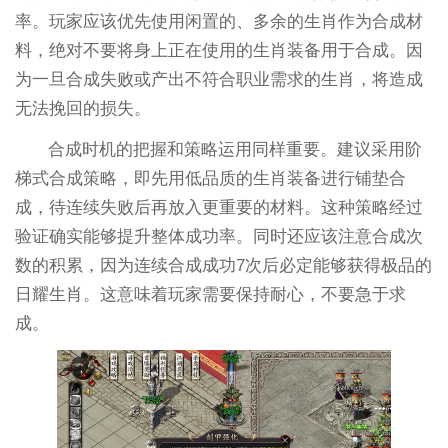
率。玩家应该优先使用闲置的、多余的生肖作为合成材
料，绝对不要将身上正在使用的生肖装备用于合成。因
为一旦合成失败或产出不符合职业需求的生肖，将造成
无法挽回的损失。
合成时机的把握和策略运用同样重要。建议采用阶
梯式合成策略，即先用低品质的生肖装备进行铺垫合
成，待连续失败后再放入更重要的材料。这种策略经过
验证确实能够提升整体成功率。同时还应该注意合成次
数的积累，因为连续合成成功7次后必定能够获得极品的
日耀生肖。这意味着玩家需要保持耐心，不要急于求
成。