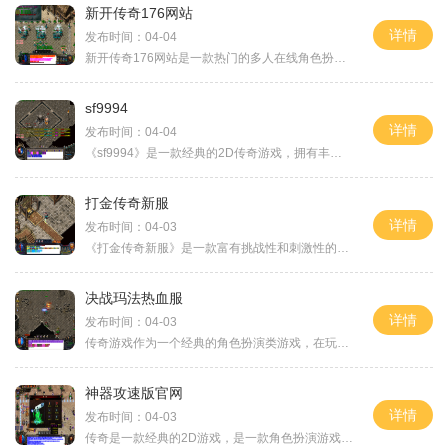
新开传奇176网站
详情
发布时间：04-04
新开传奇176网站是一款热门的多人在线角色扮演游戏。在这个游戏中，玩家可以选择不同的职业，与其他玩家一起冒险、战斗、探索，体验丰富的游戏内容。本文将介绍新开传奇176网站
sf9994
详情
发布时间：04-04
《sf9994》是一款经典的2D传奇游戏，拥有丰富的角色扮演元素。作为一款万人在线的游戏，玩家可以与其他玩家进行互动，并在主城中展开各种活动。《sf9994》以其独特的玩法和精彩的剧
打金传奇新服
详情
发布时间：04-03
《打金传奇新服》是一款富有挑战性和刺激性的多人在线角色扮演游戏。本游戏采用传统的MMORPG风格，带给玩家沉浸式的游戏体验。玩家将扮演一个英勇的战士，探索一个神秘的幻想世
决战玛法热血服
详情
发布时间：04-03
传奇游戏作为一个经典的角色扮演类游戏，在玩家心中一直享有盛誉。而在这个充满热血与挑战的游戏中，决战玛法热血服无疑是一颗璀璨的明星。它以真实的2D游戏画面、万人在线的特
神器攻速版官网
详情
发布时间：04-03
传奇是一款经典的2D游戏，是一款角色扮演游戏，拥有万人在线的玩家互动模式，给玩家提供了多人在线交互的机会。神器攻速版官网作为传奇游戏的官方网站，为玩家提供了全面的游戏