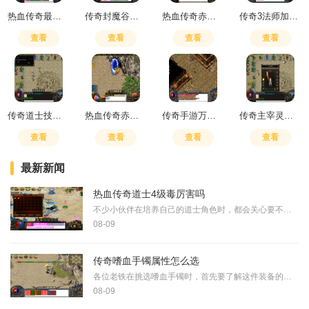
热血传奇最强职业搭配
传奇封魔谷有哪些地图可以玩
热血传奇赤月山谷密道图解
传奇3法师加点技巧
查看
查看
查看
查看
传奇道士技能顺序
热血传奇赤月峡谷秘密通道在哪个位置
传奇手游万年雪霜在哪打开
传奇主宰灵胚怎么用
查看
查看
查看
查看
最新新闻
热血传奇道士4级毒厉害吗
不少小伙伴在培养自己的道士角色时，都会关心要不要把施毒术升到4级。4级毒在持续伤害方面确实有明显提升，它的伤害数值从3级毒的每次7点增加到了14点，让小伙伴们在对怪物或玩
08-09
传奇嗜血手镯属性怎么选
各位老铁在挑选嗜血手镯时，首先要了解这件装备的核心特点。嗜血手镯是一件攻击型装备，主要增强物理攻击力，同时还附带吸血效果。这种吸血特性在持久战中特别实用，能够将攻
08-09