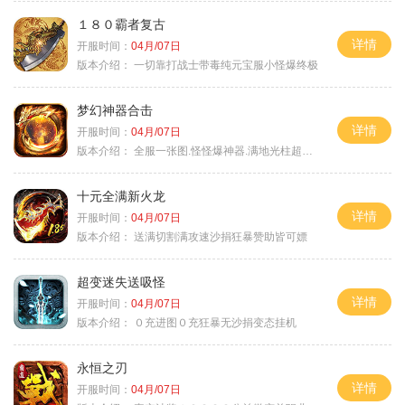
１８０霸者复古
详情
开服时间：
04月/07日
版本介绍：
一切靠打战士带毒纯元宝服小怪爆终极
梦幻神器合击
详情
开服时间：
04月/07日
版本介绍：
全服一张图.怪怪爆神器.满地光柱超激情
十元全满新火龙
详情
开服时间：
04月/07日
版本介绍：
送满切割满攻速沙捐狂暴赞助皆可嫖
超变迷失送吸怪
详情
开服时间：
04月/07日
版本介绍：
０充进图０充狂暴无沙捐变态挂机
永恒之刃
详情
开服时间：
04月/07日