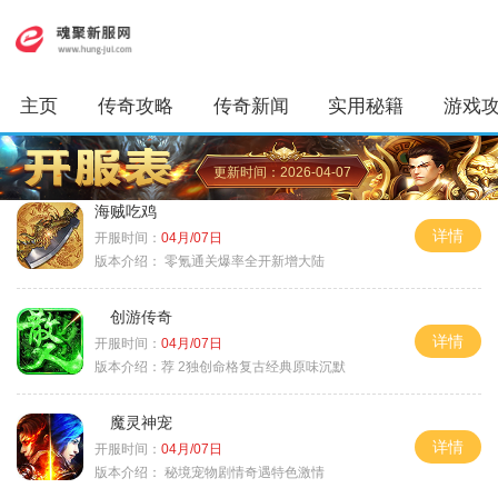
主页
传奇攻略
传奇新闻
实用秘籍
游戏
更新时间：2026-04-07
海贼吃鸡
详情
开服时间：
04月/07日
版本介绍：
零氪通关爆率全开新增大陆
创游传奇
详情
开服时间：
04月/07日
版本介绍：
荐 2独创命格复古经典原味沉默
魔灵神宠
详情
开服时间：
04月/07日
版本介绍：
秘境宠物剧情奇遇特色激情