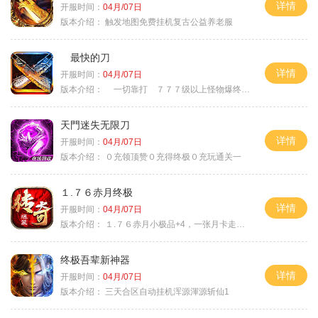
详情
开服时间：
04月/07日
版本介绍：
触发地图免费挂机复古公益养老服
最快的刀
详情
开服时间：
04月/07日
版本介绍：
一切靠打 ７７７级以上怪物爆终极
天門迷失无限刀
详情
开服时间：
04月/07日
版本介绍：
０充领顶赞０充得终极０充玩通关一
１.７６赤月终极
详情
开服时间：
04月/07日
版本介绍：
１.７６赤月小极品+4，一张月卡走天涯a
终极吾辈新神器
详情
开服时间：
04月/07日
版本介绍：
三天合区自动挂机浑源渾源斩仙1