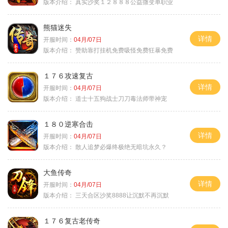
版本介绍：
真实沙奖１２８８８公益微变单职业
熊猫迷失
详情
开服时间：
04月/07日
版本介绍：
赞助靠打挂机免费吸怪免费狂暴免费
１７６攻速复古
详情
开服时间：
04月/07日
版本介绍：
道士十五狗战士刀刀毒法师带神宠
１８０逆寒合击
详情
开服时间：
04月/07日
版本介绍：
散人追梦必爆终极绝无暗坑永久？
大鱼传奇
详情
开服时间：
04月/07日
版本介绍：
三天合区沙奖8888让沉默不再沉默
１７６复古老传奇