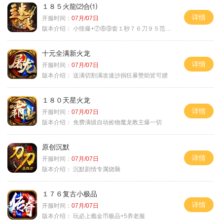
１８５火龍⑵合⑴
详情
开服时间：
07月/07日
版本介绍：
小怪爆+⑦⑧⑨套１秒７６刀９５范围捡
十元全满新火龙
详情
开服时间：
07月/07日
版本介绍：
送满切割满攻速沙捐狂暴赞助皆可嫖
１８０天星火龙
详情
开服时间：
07月/07日
版本介绍：
免费满级自动捡物魔龙教主爆一切
原创沉默
详情
开服时间：
07月/07日
版本介绍：
沉默剧情专属烧脑
１７６复古小极品
详情
开服时间：
07月/07日
版本介绍：
玩必上瘾金币极品+5养老服