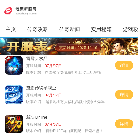
主页
传奇攻略
传奇新闻
实用秘籍
游戏
更新时间：2025-11-16
雷霆大极品
详情
开服时间：
07月/07日
版本介绍：
荐 终极全爆免费挂机自动三职平衡
孤影传说单职业
详情
开服时间：
07月/07日
版本介绍：
超多地图散人福利高额回馈永久爆率
裁决Online
详情
开服时间：
07月/07日
版本介绍：
百种BUFF自由度搭配，探索星盘！