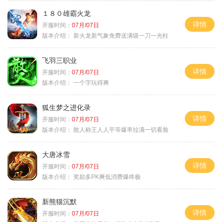
１８０雄霸火龙
详情
开服时间：
07月/07日
版本介绍：
新火龙新气象免费送满级一刀一光柱
飞羽三职业
详情
开服时间：
07月/07日
版本介绍：
一个字玩得爽
狐生梦之进化录
详情
开服时间：
07月/07日
版本介绍：
散人称王人人平等爆率拉满一切看脸
大唐冰雪
详情
开服时间：
07月/07日
版本介绍：
奖励多PK爽低消费爆终极
新熊猫沉默
详情
开服时间：
07月/07日